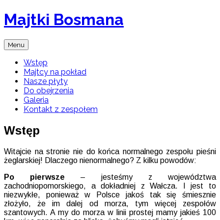
Skip
Majtki Bosmana
to
content
Zespół
Menu
Muzyki
Żeglarskiej
Wstęp
Majtcy na pokład
Nasze płyty
Do obejrzenia
Galeria
Kontakt z zespołem
Wstęp
Witajcie na stronie nie do końca normalnego zespołu pieśni
żeglarskiej! Dlaczego nienormalnego? Z kilku powodów:
Po pierwsze
– jesteśmy z województwa
zachodniopomorskiego, a dokładniej z Wałcza. I jest to
niezwykłe, ponieważ w Polsce jakoś tak się śmiesznie
złożyło, że im dalej od morza, tym więcej zespołów
szantowych. A my do morza w linii prostej mamy jakieś 100