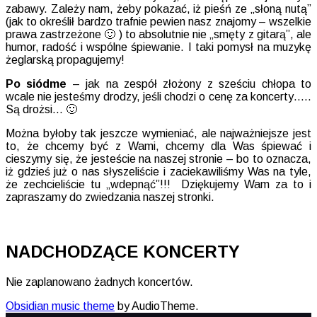
zabawy. Zależy nam, żeby pokazać, iż pieśń ze „słoną nutą”
(jak to określił bardzo trafnie pewien nasz znajomy – wszelkie
prawa zastrzeżone 🙂 ) to absolutnie nie „smęty z gitarą”, ale
humor, radość i wspólne śpiewanie. I taki pomysł na muzykę
żeglarską propagujemy!
Po siódme
– jak na zespół złożony z sześciu chłopa to
wcale nie jesteśmy drodzy, jeśli chodzi o cenę za koncerty…..
Są drożsi… 🙂
Można byłoby tak jeszcze wymieniać, ale najważniejsze jest
to, że chcemy być z Wami, chcemy dla Was śpiewać i
cieszymy się, że jesteście na naszej stronie – bo to oznacza,
iż gdzieś już o nas słyszeliście i zaciekawiliśmy Was na tyle,
że zechcieliście tu „wdepnąć”!!! Dziękujemy Wam za to i
zapraszamy do zwiedzania naszej stronki.
NADCHODZĄCE KONCERTY
Nie zaplanowano żadnych koncertów.
Obsidian music theme
by AudioTheme.