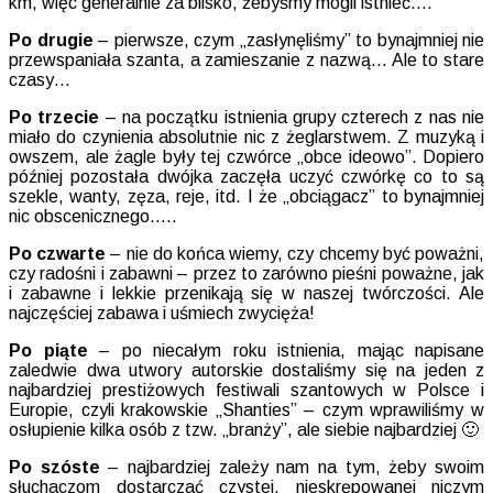
km, więc generalnie za blisko, żebyśmy mogli istnieć….
Po drugie
– pierwsze, czym „zasłynęliśmy” to bynajmniej nie
przewspaniała szanta, a zamieszanie z nazwą… Ale to stare
czasy…
Po trzecie
– na początku istnienia grupy czterech z nas nie
miało do czynienia absolutnie nic z żeglarstwem. Z muzyką i
owszem, ale żagle były tej czwórce „obce ideowo”. Dopiero
później pozostała dwójka zaczęła uczyć czwórkę co to są
szekle, wanty, zęza, reje, itd. I że „obciągacz” to bynajmniej
nic obscenicznego…..
Po czwarte
– nie do końca wiemy, czy chcemy być poważni,
czy radośni i zabawni – przez to zarówno pieśni poważne, jak
i zabawne i lekkie przenikają się w naszej twórczości. Ale
najczęściej zabawa i uśmiech zwycięża!
Po piąte
– po niecałym roku istnienia, mając napisane
zaledwie dwa utwory autorskie dostaliśmy się na jeden z
najbardziej prestiżowych festiwali szantowych w Polsce i
Europie, czyli krakowskie „Shanties” – czym wprawiliśmy w
osłupienie kilka osób z tzw. „branży”, ale siebie najbardziej 🙂
Po szóste
– najbardziej zależy nam na tym, żeby swoim
słuchaczom dostarczać czystej, nieskrępowanej niczym