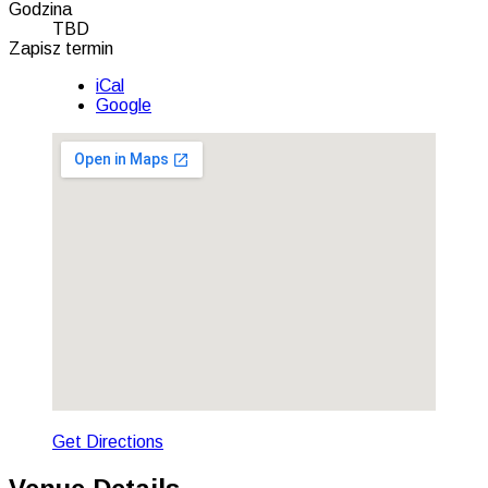
Gig
Godzina
TBD
Details
Zapisz termin
iCal
Google
Get Directions