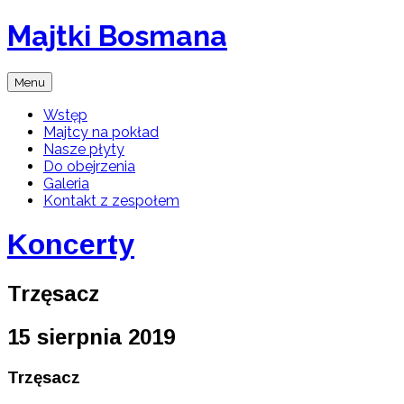
Skip
Majtki Bosmana
to
content
Zespół
Menu
Muzyki
Żeglarskiej
Wstęp
Majtcy na pokład
Nasze płyty
Do obejrzenia
Galeria
Kontakt z zespołem
Koncerty
Trzęsacz
15 sierpnia 2019
Trzęsacz